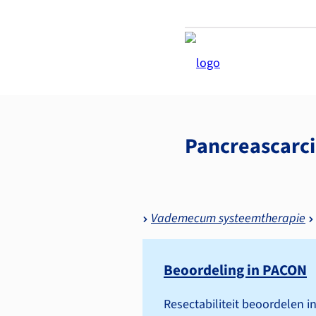
Pancreas­car
Vademecum systeemtherapie
Beoordeling in PACON
Resectabiliteit beoordelen i