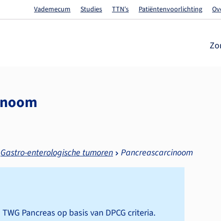
Vademecum
Studies
TTN's
Patiëntenvoorlichting
Ov
Zo
cinoom
Gastro-enterologische tumoren
Pancreascarcinoom
n TWG Pancreas op basis van DPCG criteria.