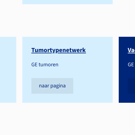
Tumortypenetwerk
V
GE tumoren
GE
naar pagina