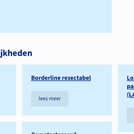
jkheden
Borderline resectabel
Lo
pa
(L
lees meer