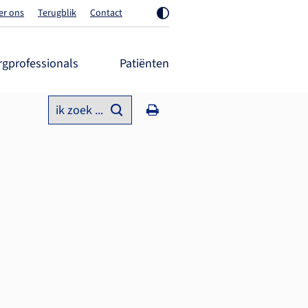
er ons
Terugblik
Contact
rgprofessionals
Patiënten
ik zoek ...