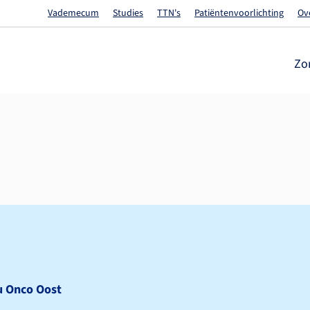
Vademecum
Studies
TTN's
Patiëntenvoorlichting
Ov
Zo
u Onco Oost