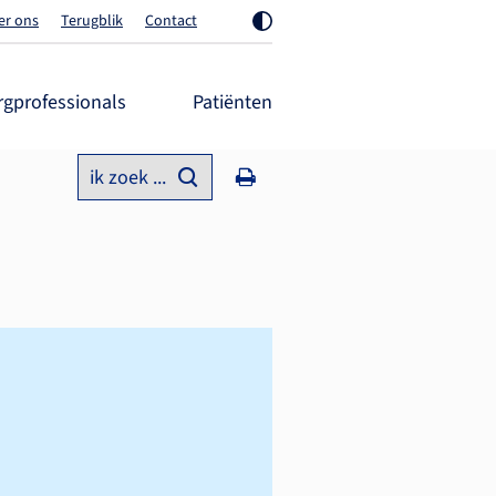
er ons
Terugblik
Contact
rgprofessionals
Patiënten
ik zoek ...