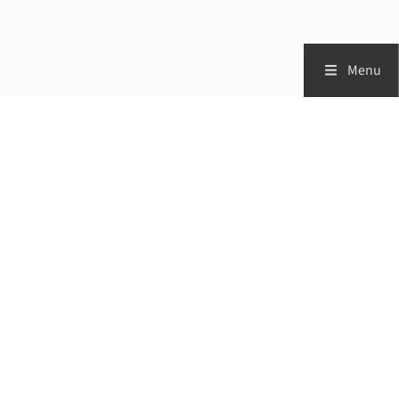
Menu
Zorgprofessionals
Patiënten
Vademecum