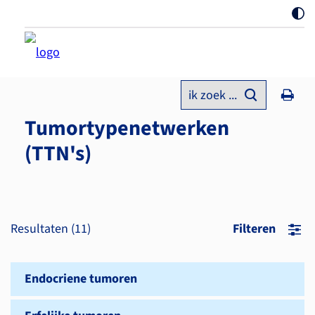
ik zoek ...
Tumortypenetwerken
(TTN's)
Resultaten (
11
)
Filteren
Endocriene tumoren