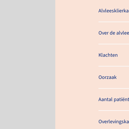
Alvleesklierk
Diagnosefase
Diagnose-onderzoek
Over de alvlee
Diagnose-onderzoek
Klachten
Uitslagfase
Oorzaak
Uitslaggesprek
Aantal patiën
Behandelfase
Doel van de behandeling
Overlevingsk