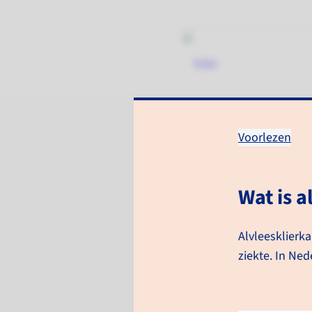
Voorlezen
Zorgpad Alvle
Wat is 
Informatie voor patiënten
Alvleesklierka
Algemene informatie
ziekte. In Ned
Alvleesklierkanker