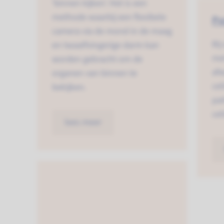
‘binnen kijken’. Het is een
methode waarbij een flexibele
Pu
camera via de mond in de maag
Bij
en twaalfvingerige darm kan
me
worden gebracht om de
afw
organen van binnen te
cel
bekijken.
pa
cel
lees meer