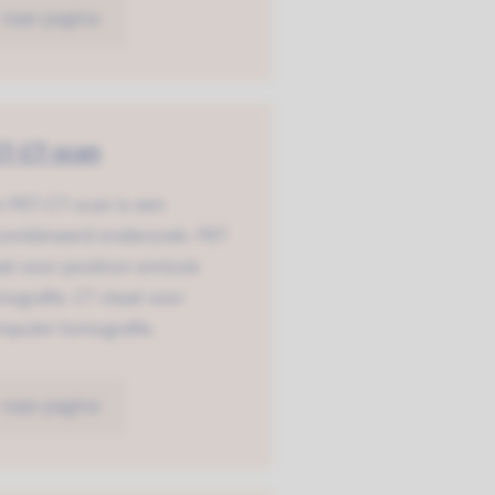
naar pagina
T-CT-scan
 PET-CT-scan is een
combineerd onderzoek. PET
at voor positron emissie
ografie. CT staat voor
mputer tomografie.
naar pagina