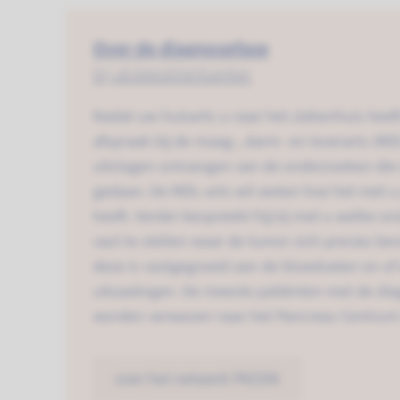
Over de diagnosefase
bij alvleesklierkanker
Nadat uw huisarts u naar het ziekenhuis heeft
afspraak bij de maag-, darm- en leverarts (MDL
uitslagen ontvangen van de onderzoeken die d
gedaan. De MDL-arts wil weten hoe het met u
heeft. Verder bespreekt hij/zij met u welke 
vast te stellen waar de tumor zich precies bevi
deze is vastgegroeid aan de bloedvaten en of 
uitzaaiingen. De meeste patiënten met de dia
worden verwezen naar het Pancreas Centrum
over het netwerk PACON