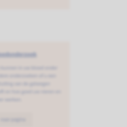
oedonderzoek
 kunnen in uw bloed onder
dere onderzoeken of u een
luiting van de galwegen
ft en hoe goed uw nieren en
er werken.
naar pagina