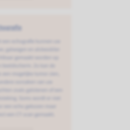
hografie
t een echografie kunnen uw
er, galwegen en alvleesklier
chtbaar gemaakt worden op
n beeldscherm. Zo kan de
s een mogelijke tumor zien,
 andere oorzaken van uw
chten zoals galstenen of een
steking. Soms wordt er niet
or een echo gekozen maar
ect een CT-scan gemaakt.