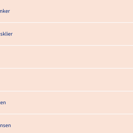
anker
sklier
ten
Wat is alvleesklierkanker?
ansen