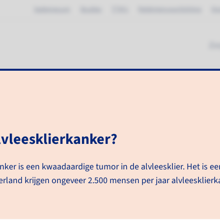
Vademecum
Studies
TTN's
Patiëntenvoorlichting
Ov
Zo
esklierkanker
alvleesklierkanker?
Alvleesklierkanker
Zorgpad Alvleesklierkanker
nker is een kwaadaardige tumor in de alvleesklier. Het is ee
Algemene informatie
erland krijgen ongeveer 2.500 mensen per jaar alvleesklierk
Alvleesklierkanker