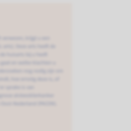
 verwezen, krijgt u een
-arts). Deze arts heeft de
e huisarts bij u heeft
 gaat en welke klachten u
onderzoeken nog nodig zijn om
ndt, hoe ernstig deze is, of
er sprake is van
gnose alvleesklierkanker
 Oost-Nederland (PACON).