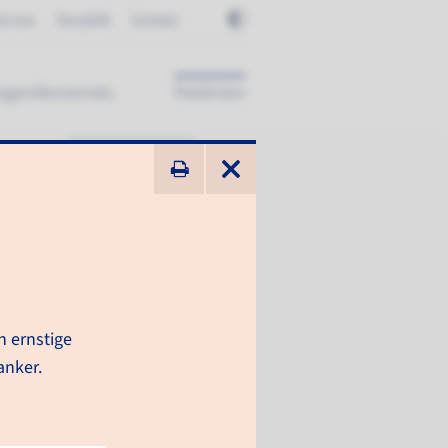
er ons
Terugblik
Contact
rgprofessionals
Patiënten
ik zoek ...
n ernstige
anker.