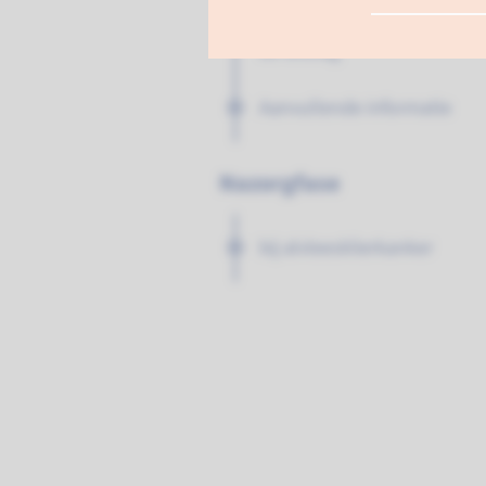
Behandeling afhankelijk va
de uitslag
Aanvullende informatie
Nazorgfase
bij alvleesklierkanker