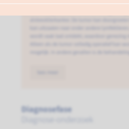
Alvleesklierkanker is een kwaadaardige tumor i
n
een ernstige ziekte. In Nederland krijgen ong
alvleesklierkanker. De tumor kan doorgroeie
kan uitzaaien naar onder andere lymfeklieren,
wordt vaak laat ontdekt, waardoor genezing m
Alleen als de tumor volledig operatief kan wo
mogelijk. In andere gevallen is de behandeling 
lees meer
Diagnosefase
Diagnose-onderzoek