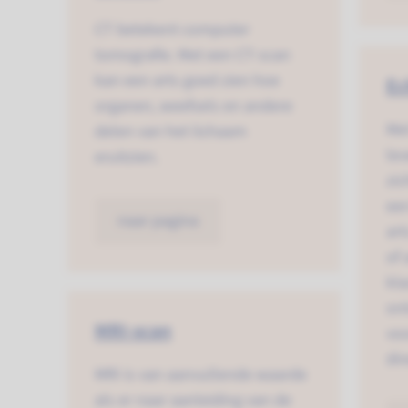
CT betekent computer
tomografie. Met een CT-scan
kan een arts goed zien hoe
Ec
organen, weefsels en andere
Me
delen van het lichaam
lev
eruitzien.
zi
ee
naar pagina
art
of
kla
ont
MRI-scan
vo
dir
MRI is van aanvullende waarde
als er naar aanleiding van de