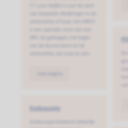
CT-scan twijfel is over de aard
van bepaalde afwijkingen in de
alvleesklier of lever. Een MRCP
is een speciale vorm van een
MRI. De galwegen, het begin
PE
van de dunne darm en de
Een
alvleesklier zijn erop te zien.
ge
sta
naar pagina
tom
co
Endoscopie
Endoscopie betekent letterlijk