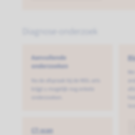
Diagnose-onderzoek
Aanvullende
Bl
onderzoeken
We
Na de afspraak bij de MDL-arts
an
krijgt u mogelijk nog enkele
afs
onderzoeken.
hee
lev
CT-scan