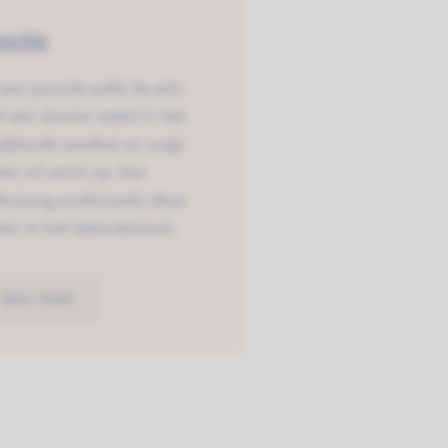
nctie
 een punctie prikt de arts
t een dunne naald in het
ijkende weefsel en zuigt
len of vocht op. Een
tholoog onderzoekt deze
len in het laboratorium.
lees meer