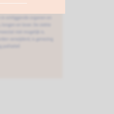
n de alvleesklier. Het is
eveer 2.500 mensen per jaar
n in omliggende organen en
 longen en lever. De ziekte
eestal niet mogelijk is.
rden verwijderd, is genezing
palliatief.