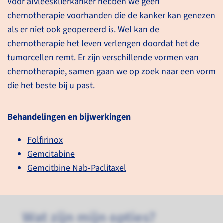
Voor alvleesklierkanker hebben we geen
Alvleesklierkanker wordt vaak
chemotherapie voorhanden die de kanker kan genezen
pas laat ontdekt. Vaak is de
als er niet ook geopereerd is. Wel kan de
tumor dan al groot of
chemotherapie het leven verlengen doordat het de
uitgezaaid. Behandelingen
tumorcellen remt. Er zijn verschillende vormen van
kunnen met verschillende
chemotherapie, samen gaan we op zoek naar een vorm
doelen gebeuren: curatief (op
die het beste bij u past.
genezing gericht) of palliatief
(op klachten vermindering
Behandelingen en bijwerkingen
gericht).
Folfirinox
Gemcitabine
lees meer
Gemcitbine Nab-Paclitaxel
Wat zijn mijn opties?