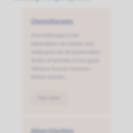
Chemotherapie
Chemotherapie is het
behandelen van kanker met
medicijnen die de kankercellen
doden of remmen in hun groei.
Hierdoor kunnen tumoren
kleiner worden.
lees meer
Alleen klachten