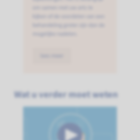
om samen met uw arts te
kijken of de voordelen van een
behandeling groter zijn dan de
mogelijke nadelen.
lees meer
Wat u verder moet weten