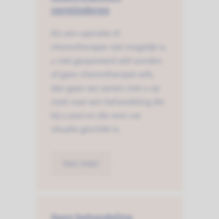
verminderen
Als een operatie of
chemotherapie niet mogelijk is,
u niet geopereerd wilt worden
of geen chemotherapie wilt,
dan gaan we samen met u op
zoek naar een behandeling die
bij u past en die voor uw
situatie geschikt is.
lees meer
Geen behandeling