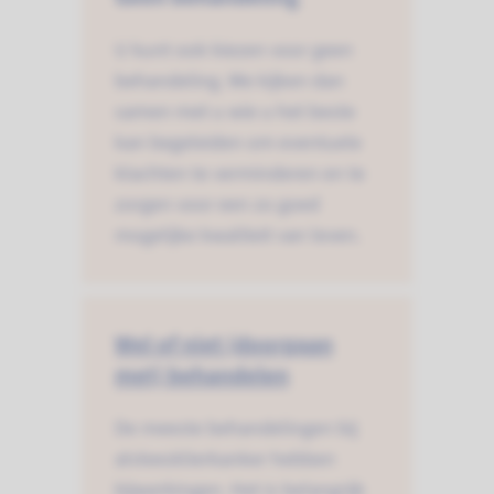
U kunt ook kiezen voor geen
behandeling. We kijken dan
samen met u wie u het beste
kan begeleiden om eventuele
klachten te verminderen en te
zorgen voor een zo goed
mogelijke kwaliteit van leven.
Wel of niet (doorgaan
met) behandelen
De meeste behandelingen bij
alvleesklierkanker hebben
bijwerkingen. Het is belangrijk