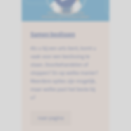
Samen beslissen
Als u bij een arts bent, komt u
vaak voor een beslissing te
staan. Doorbehandelen of
stoppen? En op welke manier?
Meerdere opties zijn mogelijk,
maar welke past het beste bij
u?
naar pagina