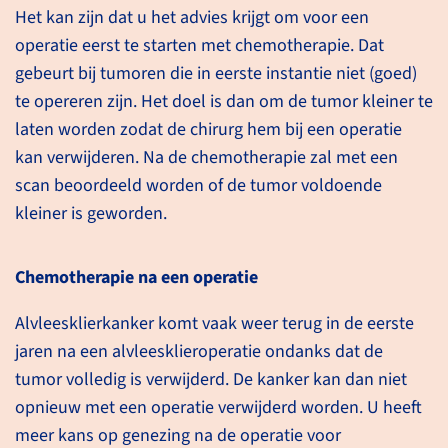
Het kan zijn dat u het advies krijgt om voor een
operatie eerst te starten met chemotherapie. Dat
gebeurt bij tumoren die in eerste instantie niet (goed)
te opereren zijn. Het doel is dan om de tumor kleiner te
laten worden zodat de chirurg hem bij een operatie
Alvleesklierkanker met
kan verwijderen. Na de chemotherapie zal met een
uitzaaiingen
scan beoordeeld worden of de tumor voldoende
kleiner is geworden.
U heeft een tumor in de
alvleesklier en er zijn
Chemotherapie na een operatie
uitzaaiingen. Een operatie
gericht op genezing is niet
Alvleesklierkanker komt vaak weer terug in de eerste
mogelijk. Wel kunt u kiezen
jaren na een alvleesklieroperatie ondanks dat de
voor een behandeling met
tumor volledig is verwijderd. De kanker kan dan niet
chemotherapie om langer te
opnieuw met een operatie verwijderd worden. U heeft
blijven leven in een zo goed
meer kans op genezing na de operatie voor