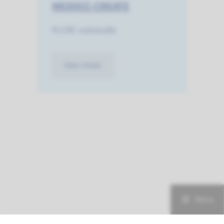
MEDOCC-CREATE
PLCRC substudie
lees meer
Menu