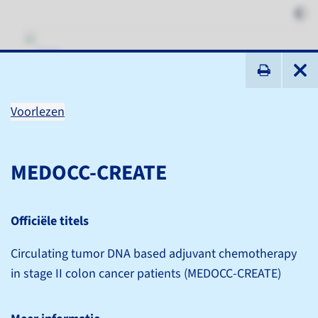
ik zoek ...
Voorlezen
PLCRC en PLCRC substudies
MEDOCC-CREATE
Studies
PLCRC en PLCRC substudies
Officiële titels
Voorlezen
Circulating tumor DNA based adjuvant chemotherapy
in stage II colon cancer patients (MEDOCC-CREATE)
Officiële titel