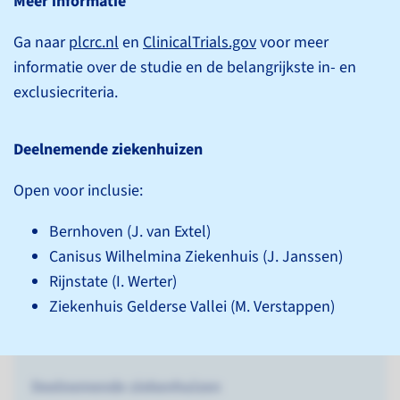
Meer informatie
Prospective data collection initiative on colorectal
cancer - a prospective observational cohort study
Ga naar
plcrc.nl
en
ClinicalTrials.gov
voor meer
informatie over de studie en de belangrijkste in- en
Substudies
exclusie­criteria.
DOLPHIN
Deelnemende ziekenhuizen
MEDOCC
MEDOCC-CREATE
Open voor inclusie:
Bernhoven (J. van Extel)
Meer informatie
Canisus Wilhelmina Ziekenhuis (J. Janssen)
Ga naar
plcrc.nl
en
ClinicalTrials.gov
voor meer
Rijnstate (I. Werter)
informatie over de studie en de belangrijkste in-
Ziekenhuis Gelderse Vallei (M. Verstappen)
en exclusie­criteria.
Deelnemende ziekenhuizen