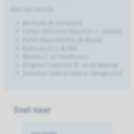
Open voor inclusie:
Bernhoven (R. Schrauwen)
Canisus Wilhelmina Ziekenhuis (J. Janssen)
Pantein Maasziekenhuis (M. Blussé)
Radboudumc (J. de Wilt)
Rijnstate (T. van Voorthuizen)
Slingeland Ziekenhuis (R. van de Wetering)
Ziekenhuis Gelderse Vallei (A. Haringhuizen)
Snel naar