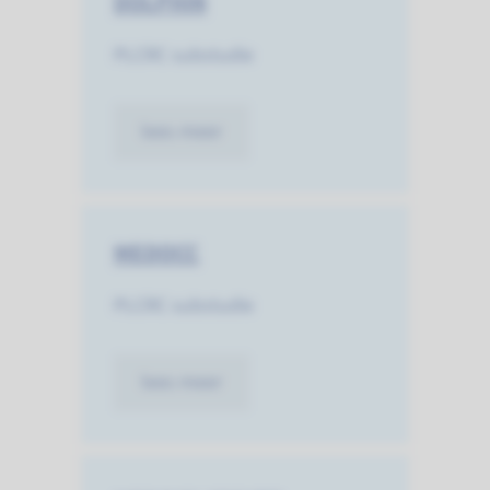
DOLPHIN
PLCRC substudie
lees meer
MEDOCC
PLCRC substudie
lees meer