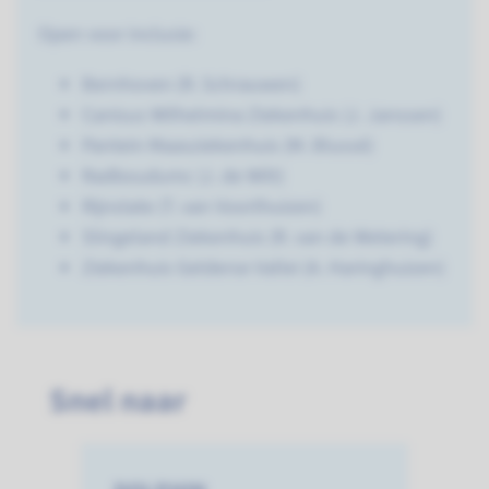
Open voor inclusie:
Bernhoven (R. Schrauwen)
Canisus Wilhelmina Ziekenhuis (J. Janssen)
Pantein Maasziekenhuis (M. Blussé)
Radboudumc (J. de Wilt)
Rijnstate (T. van Voorthuizen)
Slingeland Ziekenhuis (R. van de Wetering)
Ziekenhuis Gelderse Vallei (A. Haringhuizen)
Snel naar