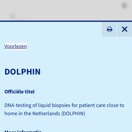
ik zoek ...
Voorlezen
PLCRC en PLCRC substudies
DOLPHIN
Studies
PLCRC en PLCRC substudies
Officiële titel
Voorlezen
DNA-testing of liquid biopsies for patient care close to
home in the Netherlands (DOLPHIN)
Officiële titel