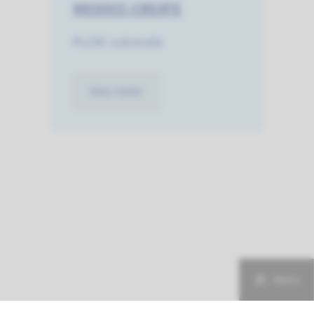
MEDOCC-CREATE
PLCRC substudie
lees meer
Menu