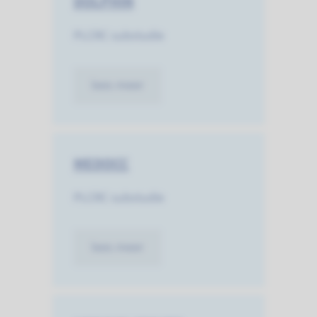
DOLPHIN
PLCRC substudie
lees meer
MEDOCC
PLCRC substudie
lees meer