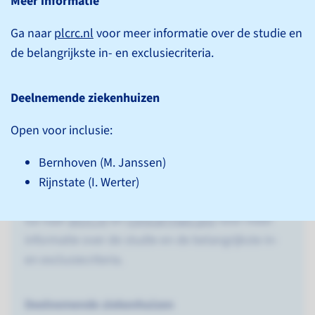
Meer informatie
Prospective data collection initiative on colorectal
cancer - a prospective observational cohort study
Ga naar
plcrc.nl
voor meer informatie over de studie en
de belangrijkste in- en exclusie­criteria.
Substudies
Deelnemende ziekenhuizen
DOLPHIN
MEDOCC
Open voor inclusie:
MEDOCC-CREATE
Bernhoven (M. Janssen)
Rijnstate (I. Werter)
Meer informatie
Ga naar
plcrc.nl
en
ClinicalTrials.gov
voor meer
informatie over de studie en de belangrijkste in-
en exclusie­criteria.
Deelnemende ziekenhuizen