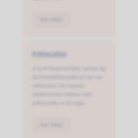
lees meer
Priklocaties
U kunt bloed af laten nemen bij
de bloedafnamedienst van uw
ziekenhuis. De meeste
ziekenhuizen hebben ook
priklocaties in de regio.
lees meer