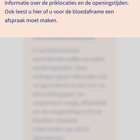
informatie over de priklocaties en de openingstijden.
Ook leest u hier of u voor de bloedafname een
afspraak moet maken.
Over bloedonderzoek
In uw bloed kunnen
verschillende stoffen en cellen
worden gemeten. Deze
metingen geven informatie over
uw gezondheid of over hoe uw
behandeling gaat. Uw
zorgverlener vraagt, afhankelijk
van de vraagstelling en/of uw
klachten, bepaalde
onderzoeken aan bij het
laboratorium.