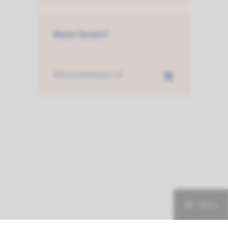
Meer lezen?
Allesovertesten.nl
Menu