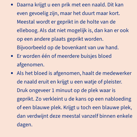
Daarna krijgt u een prik met een naald. Dit kan
even gevoelig zijn, maar het duurt maar kort.
lees meer
Meestal wordt er geprikt in de holte van de
elleboog. Als dat niet mogelijk is, dan kan er ook
op een andere plaats geprikt worden.
Bijvoorbeeld op de boven­kant van uw hand.
Priklocaties
Er worden één of meerdere buisjes bloed
afgenomen.
U kunt bloed af laten nemen bij
Als het bloed is afgenomen, haalt de medewerker
de bloedafnamedienst van uw
de naald eruit en krijgt u een watje of pleister.
ziekenhuis. De meeste
Druk ongeveer 1 minuut op de plek waar is
ziekenhuizen hebben ook
geprikt. Zo verkleint u de kans op een nabloeding
priklocaties in de regio.
of een blauwe plek. Krijgt u toch een blauwe plek,
dan verdwijnt deze meestal vanzelf binnen enkele
lees meer
dagen.