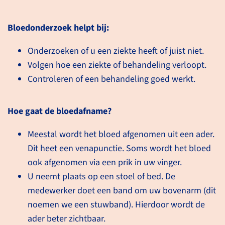
Bloedonderzoek helpt bij:
Onderzoeken of u een ziekte heeft of juist niet.
Over bloedonderzoek
Volgen hoe een ziekte of behandeling verloopt.
Controleren of een behandeling goed werkt.
In uw bloed kunnen
verschillende stoffen en cellen
worden gemeten. Deze
Hoe gaat de bloedafname?
metingen geven informatie over
Meestal wordt het bloed afgenomen uit een ader.
uw gezondheid of over hoe uw
Dit heet een venapunctie. Soms wordt het bloed
behandeling gaat. Uw
ook afgenomen via een prik in uw vinger.
zorgverlener vraagt, afhankelijk
U neemt plaats op een stoel of bed. De
van de vraagstelling en/of uw
medewerker doet een band om uw bovenarm (dit
klachten, bepaalde
noemen we een stuwband). Hierdoor wordt de
onderzoeken aan bij het
ader beter zichtbaar.
laboratorium.