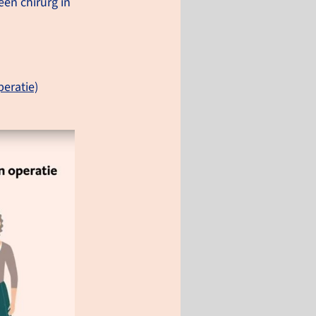
en chirurg in
terug naar het zorgpad
peratie)
el van de
handeling
leesklierkanker wordt vaak
 laat ontdekt. Vaak is de
or dan al groot of
tgezaaid. Behandelingen
nnen met verschillende
len gebeuren: curatief (op
ezing gericht) of palliatief