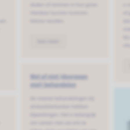
doden of remmen in hun groei.
u n
Hierdoor kunnen tumoren
of 
van
kleiner worden.
da
zoe
bij
lees meer
sit
Wel of niet (doorgaan
met) behandelen
De meeste behandelingen bij
alvleesklierkanker hebben
bijwerkingen. Het is belangrijk
om samen met uw arts te