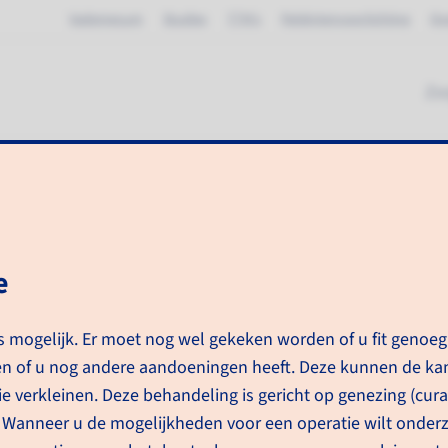
Vademecum
Studies
TTN's
Patiëntenvoorlichting
Ov
Zo
ij alvleesklierkanker zonder uitza
e
is mogelijk. Er moet nog wel gekeken worden of u fit genoeg
ndeling bij alvleesklierkanker zonder uitzaaiingen, goed te 
en of u nog andere aandoeningen heeft. Deze kunnen de ka
e verkleinen. Deze behandeling is gericht op genezing (cura
Uw
 Wanneer u de mogelijkheden voor een operatie wilt onderz
be