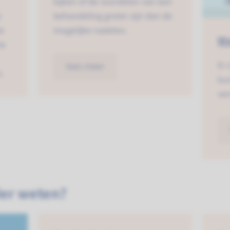
kijken of de voordelen van een
e
behandeling groter zijn dan de
e
mogelijke nadelen.
Wa
te
Er 
lees meer
.
ku
ve
der weten?