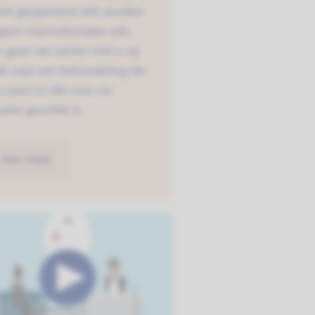
iet geopereerd wilt worden
geen chemotherapie wilt,
n gaan we samen met u op
k naar een behandeling die
 u past en die voor uw
uatie geschikt is.
lees meer