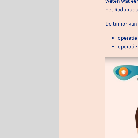
weten wat een
het Radboud
De tumor kan 
operatie
operatie 
Alvleesklier­kanker zon
verwijderen
Wanneer u alvleesklierkanker
op een plek waar deze goed t