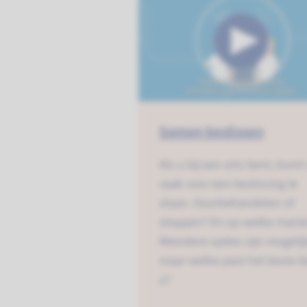
Samen beslissen
Als u bij een arts bent, komt
vaak voor een beslissing te
staan. Doorbehandelen of
stoppen? En op welke manie
Meerdere opties zijn mogelij
maar welke past het beste bi
u?