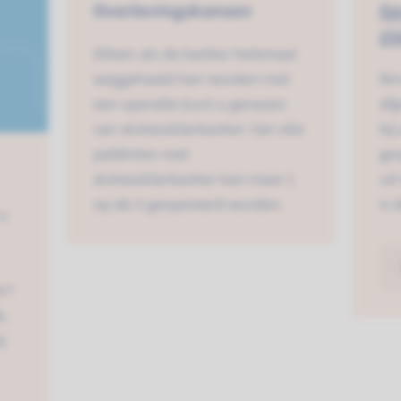
Overlevings­kansen
Ge
zi
Alleen als de kanker helemaal
weggehaald kan worden met
Bi
een operatie kunt u genezen
af
van alvleesklierkanker. Van alle
bij
patiënten met
ges
alvleesklierkanker kan maar 1
ui
op de 5 geopereerd worden.
is 
 u
r?
k,
j