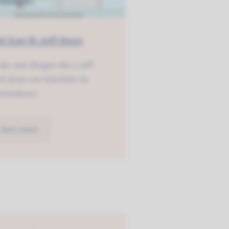
t kan ik zelf doen
zijn ook dingen die u zelf
nt doen om klachten te
rminderen.
lees meer