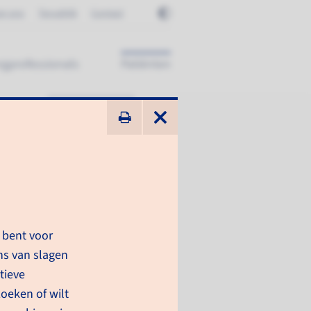
er ons
Terugblik
Contact
rgprofessionals
Patiënten
ik zoek ...
aiingen, goed te
 bent voor
verwijderen
ns van slagen
tieve
 onderzoeken en
oeken of wilt
handelingen