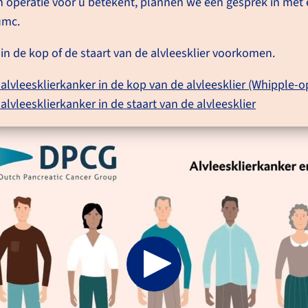
 operatie voor u betekent, plannen we een gesprek in met e
umc.
in de kop of de staart van de alvleesklier voorkomen.
 alvleesklierkanker in de kop van de alvleesklier (Whipple-o
alvleesklierkanker in de staart van de alvleesklier
Do
be
Alv
pas
tum
der uitzaaiingen, goed te
ui
ku
doe
 heeft zonder uitzaaiingen én de tumor zit
gen
e verwijderen is, is een operatie mogelijk.