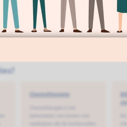
(op
op genezing (curatieve behandeling). Er moet
ger
 fit genoeg bent voor een operatie.
ties?
Chemotherapie
Al
ve
Chemotherapie is het
den
behandelen van kanker met
Als
n
medicijnen die de kankercellen
che