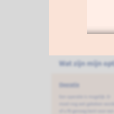
Deze behandeling is gericht 
nog wel gekeken worden of u
lees meer
Wat zijn mijn op
Operatie
Een operatie is mogelijk. Er
moet nog wel gekeken wor
of u fit genoeg bent voor ee