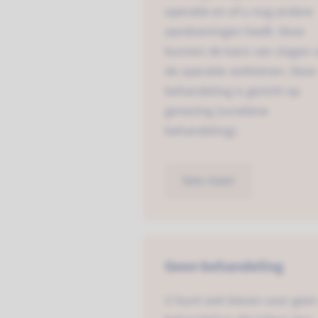
operatie en of u nog andere
aandoeningen heeft. Deze
kunnen de kans van slagen 
de operatie verkleinen. Deze
behandeling is gericht op
genezing (curatieve
behandeling).
lees meer
Geen behandeling
U kunt ook kiezen voor geen