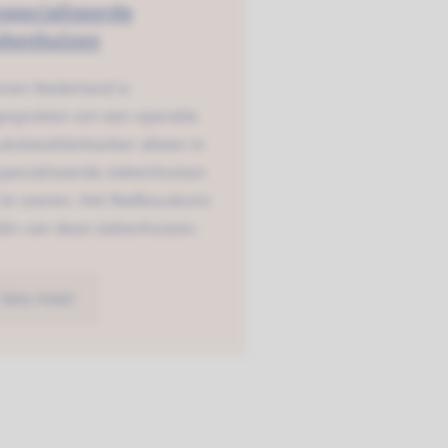
specialiseerde
ekenhuizen
nnen Nederland is
gesproken om een operatie
 alvleesklierkanker alleen in
pecialiseerde ziekenhuizen
t te voeren. Het Radboudumc
één van deze ziekenhuizen.
lees meer