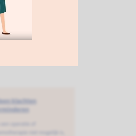
 klachten vermindering
icht).
lees meer
leen klachten
rminderen
 een operatie of
motherapie niet mogelijk is,