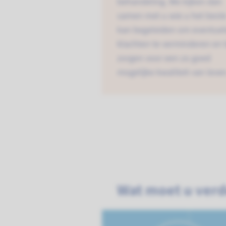
behandeling. We kijken dan
samen met u wie u het best
kan begeleiden om eventuel
klachten te verminderen en 
zorgen voor een zo goed
mogelijke kwaliteit van leven
Wat moet u ver