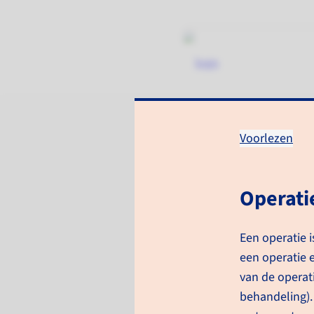
Voorlezen
Behandeling b
verwijderen
Operati
Een operatie 
Informatie voor patiënten
Beha
een operatie 
van de operati
behandeling).