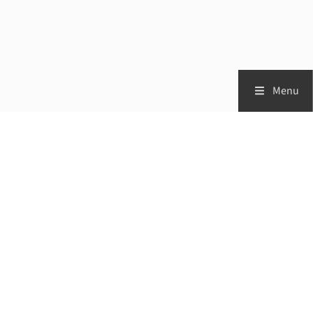
Menu
Zorgprofessionals
Patiënten