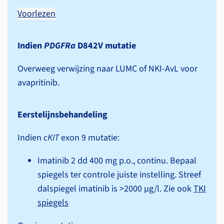
Voorlezen
Indien
PDGFRa
D842V mutatie
Overweeg verwijzing naar LUMC of NKI-AvL voor
avapritinib.
Eerstelijnsbehandeling
Indien
cKIT
exon 9 mutatie:
Imatinib 2 dd 400 mg p.o., continu. Bepaal
spiegels ter controle juiste instelling. Streef
dalspiegel imatinib is >2000 µg/l. Zie ook
TKI
spiegels