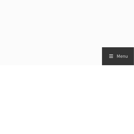
Menu
Zorgprofessionals
Patiënten