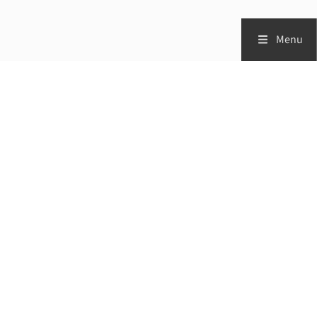
Menu
Zorgprofessionals
Patiënten
Vademecum
Studies