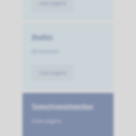
naar pagina
Studies
GE tumoren
naar pagina
Tumortype­netwerken
Index pagina