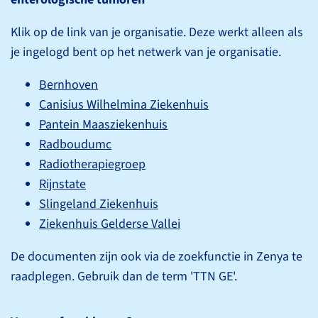
Klik op de link van je organisatie. Deze werkt alleen als
je ingelogd bent op het netwerk van je organisatie.
Bernhoven
Over het
Canisius Wilhelmina Ziekenhuis
tumortypenetwerk
Pantein Maasziekenhuis
Radboudumc
Radiotherapiegroep
Bestuur TTN Gastro-
Rijnstate
enterologische tumoren
Slingeland Ziekenhuis
Ziekenhuis Gelderse Vallei
Werkgroep Colorectaal
De documenten zijn ook via de zoekfunctie in Zenya te
carcinoom
raadplegen. Gebruik dan de term 'TTN GE'.