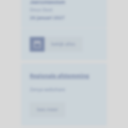
Jaarsymposium
Onco Oost
28 januari 2027
bekijk alles
Regionale afstemming
Zenya webshare
lees meer