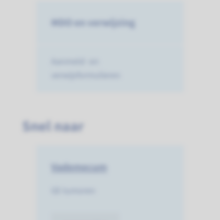
MDO en verwijzing
Aanmeld- en
verwijsformulieren
Snel naar
Vademecum
GE tumoren