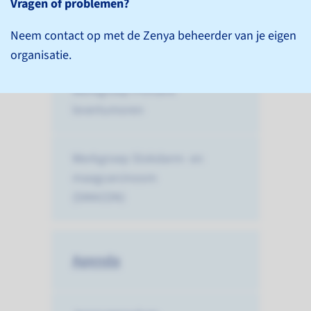
Werkgroep
Vragen of problemen?
Pancreascarcinoom
Neem contact op met de Zenya beheerder van je eigen
(PACON)
organisatie.
Werkgroep Primaire
levertumoren
Werkgroep Slokdarm- en
maagcarcinoom
(SMACON)
Agenda