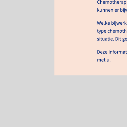
lees meer
Chemotherapie
kunnen er bij
Welke bijwerki
type chemothe
situatie. Dit
Deze informat
met u.