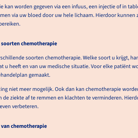
Kan
 kan worden gegeven via een infuus, een injectie of in tab
Ch
men via uw bloed door uw hele lichaam. Hierdoor kunnen z
bereiken.
Bij
e soorten chemotherapie
schillende soorten chemotherapie. Welke soort u krijgt, han
at u heeft en van uw medische situatie. Voor elke patiënt w
ehandelplan gemaakt.
ing niet meer mogelijk. Ook dan kan chemo­therapie worden
m de ziekte af te remmen en klachten te verminderen. Hier
leven verbeteren.
ling met cytostatica. Dit zijn medicijnen die
r zorgen dat deze cellen minder snel delen.
 van chemotherapie