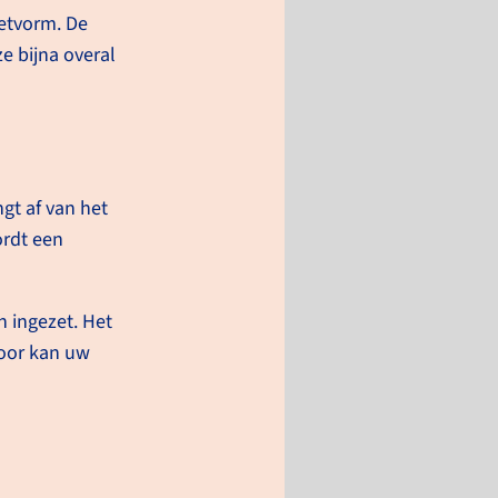
ker.nl -
letvorm. De
emotherapie
e bijna overal
werkingen bij kanker
gt af van het
ordt een
 ingezet. Het
door kan uw