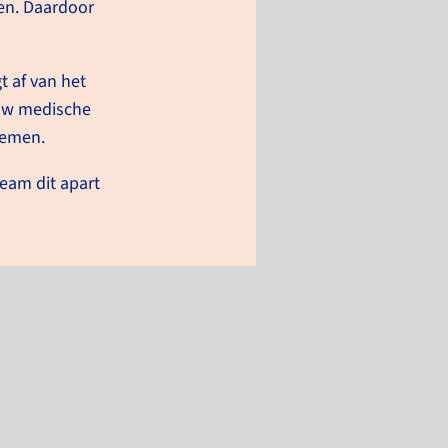
en. Daardoor
t af van het
 uw medische
nemen.
eam dit apart