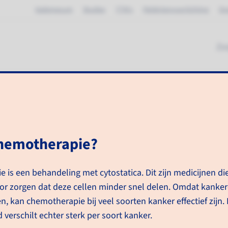
Vademecum
Studies
TTN's
Patiëntenvoorlichting
Ov
Zo
ie
chemotherapie?
andelingen
Chemotherapie
 is een behandeling met cytostatica. Dit zijn medicijnen di
or zorgen dat deze cellen minder snel delen. Omdat kanker
Me
n, kan chemotherapie bij veel soorten kanker effectief zijn.
verschilt echter sterk per soort kanker.