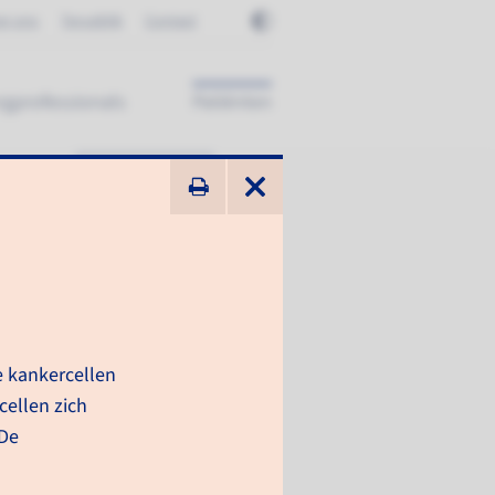
er ons
Terugblik
Contact
rgprofessionals
Patiënten
ik zoek ...
e kankercellen
cellen zich
er lezen?
 De