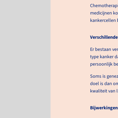
Chemotherapie
medicijnen ko
kankercellen 
Verschillend
Er bestaan ver
type kanker d
persoonlijk b
Soms is genez
Wat is chemotherapie?
doel is dan o
kwaliteit van 
Chemotherapie is een behande
kankercellen doden of ervoo
Bijwerkingen