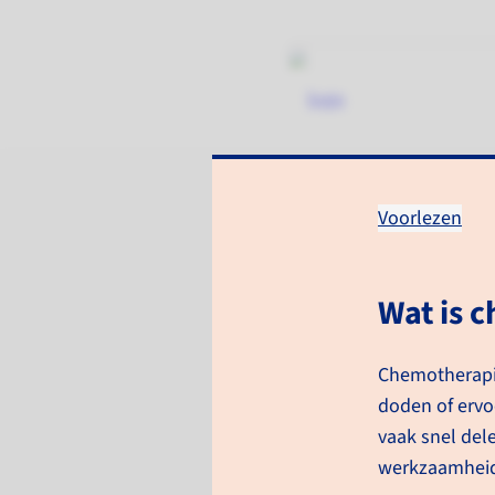
Voorlezen
Chemotherap
Wat is 
Informatie voor patiënten
Beh
Chemotherapie
doden of ervo
vaak snel dele
werkzaamheid 