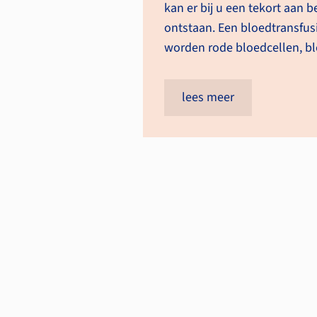
kan er bij u een tekort aan
ontstaan. Een bloedtransfusi
worden rode bloedcellen, bl
lees meer