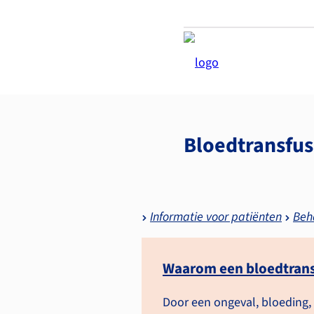
Bloedtransfus
Informatie voor patiënten
Beh
Waarom een bloedtrans
Door een ongeval, bloeding,