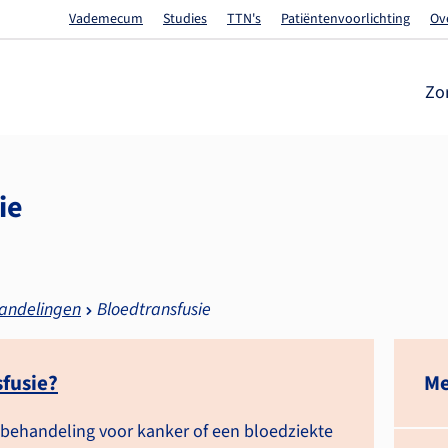
Vademecum
Studies
TTN's
Patiëntenvoorlichting
Ov
Zo
ie
andelingen
Bloedtransfusie
fusie?
Me
 behandeling voor kanker of een bloedziekte