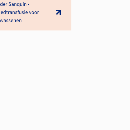
der Sanquin -
edtransfusie voor
lwassenen