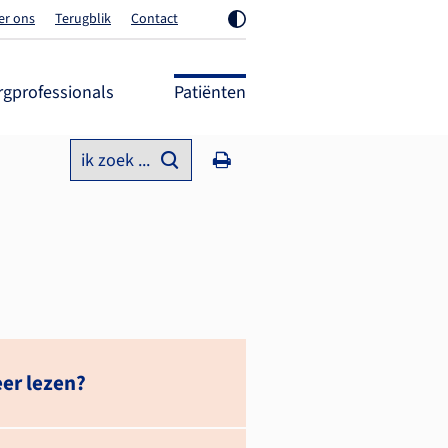
er ons
Terugblik
Contact
rgprofessionals
Patiënten
ik zoek ...
er lezen?