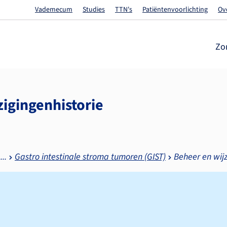
Vademecum
Studies
TTN's
Patiëntenvoorlichting
Ov
Zo
zigingenhistorie
Gastro intestinale stroma tumoren (GIST)
Beheer en wijz