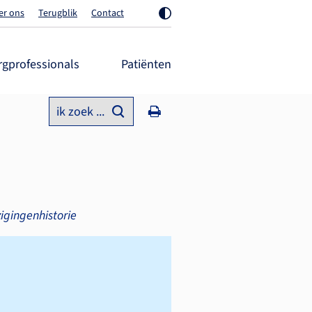
er ons
Terugblik
Contact
rgprofessionals
Patiënten
ik zoek ...
igingenhistorie