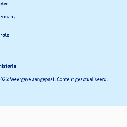
uder
Hermans
role
historie
026: Weergave aangepast. Content geactualiseerd.