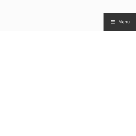
Menu
Zorgprofessionals
Patiënten
Vademecum
Studies