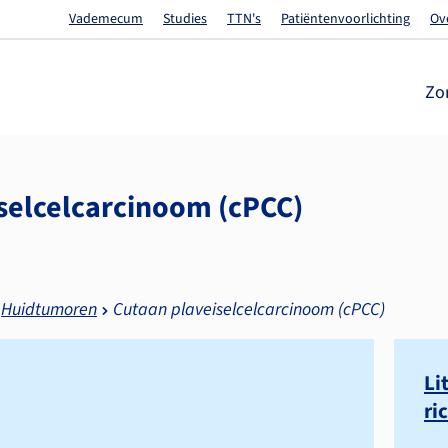
Vademecum
Studies
TTN's
Patiëntenvoorlichting
Ov
Zo
selcel­carcinoom (cPCC)
Huidtumoren
Cutaan plaveiselcelcarcinoom (cPCC)
Li
ri