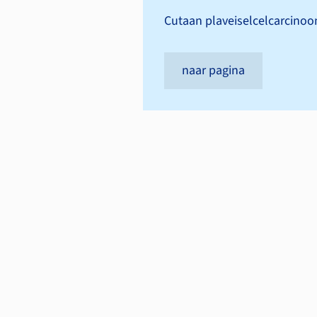
Cutaan plaveiselcel­carcino
naar pagina