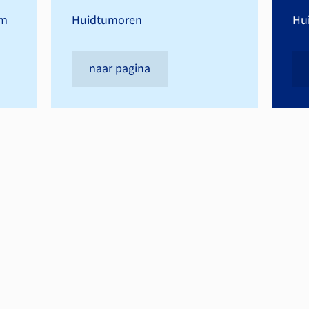
om
Huidtumoren
Hu
naar pagina