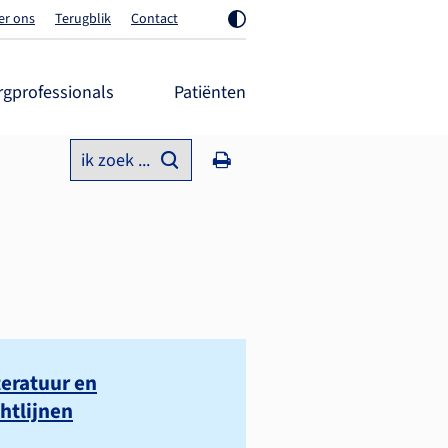
er ons
Terugblik
Contact
rgprofessionals
Patiënten
ik zoek ...
teratuur en
chtlijnen