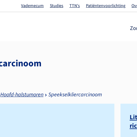
Vademecum
Studies
TTN's
Patiëntenvoorlichting
Ov
Zo
rcarcinoom
Hoofd-halstumoren
Speekselkliercarcinoom
Li
ri