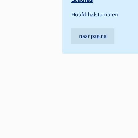
Hoofd-halstumoren
naar pagina