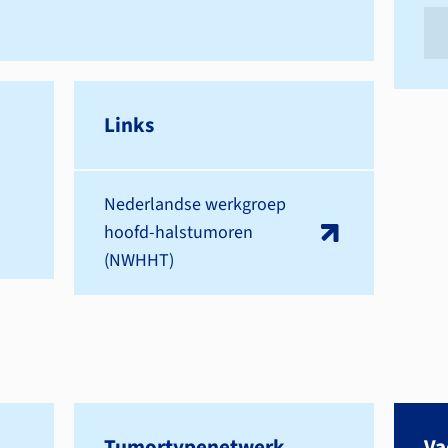
Links
Nederlandse werkgroep
hoofd-halstumoren
(NWHHT)
Tumortypenetwerk
V