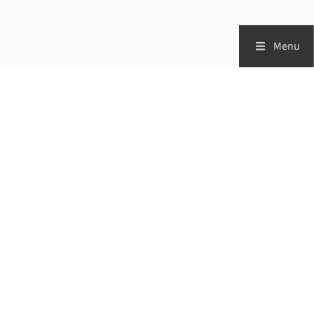
Menu
Zorgprofessionals
Patiënten
Vademecum
Studies