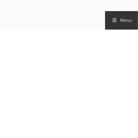
Menu
Zorgprofessionals
Patiënten
Vademecum
Studies