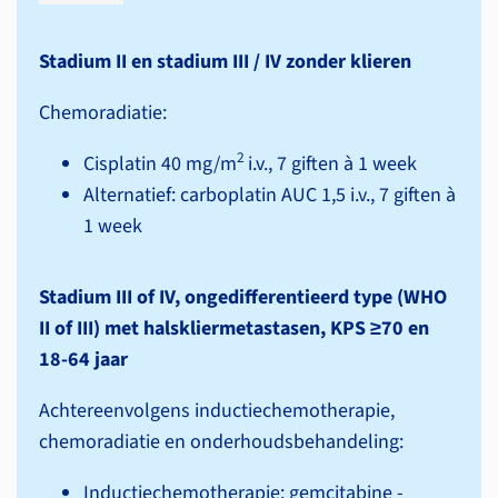
Stadium II en stadium III / IV zonder klieren
Chemoradiatie:
2
Cisplatin 40 mg/m
i.v., 7 giften à 1 week
Alternatief: carboplatin AUC 1,5 i.v., 7 giften à
1 week
Stadium III of IV, ongedifferentieerd type (WHO
II of III) met halsklier­metastasen, KPS ≥70 en
18-64 jaar
Achtereenvolgens inductiechemotherapie,
chemoradiatie en onderhouds­behandeling:
Inductiechemotherapie: gemcitabine -