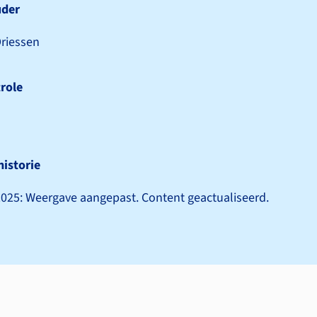
uder
Driessen
role
historie
025: Weergave aangepast. Content geactualiseerd.