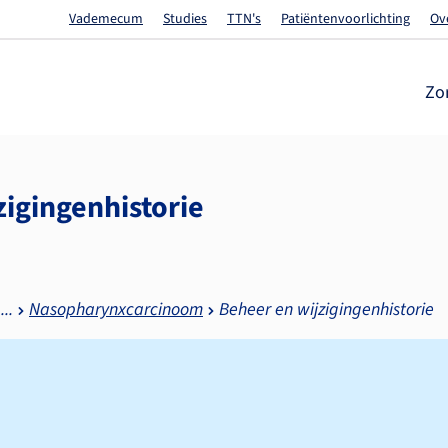
Vademecum
Studies
TTN's
Patiëntenvoorlichting
Ov
Zo
zigingenhistorie
Nasopharynxcarcinoom
Beheer en wijzigingenhistorie