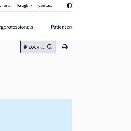
er ons
Terugblik
Contact
rgprofessionals
Patiënten
ik zoek ...