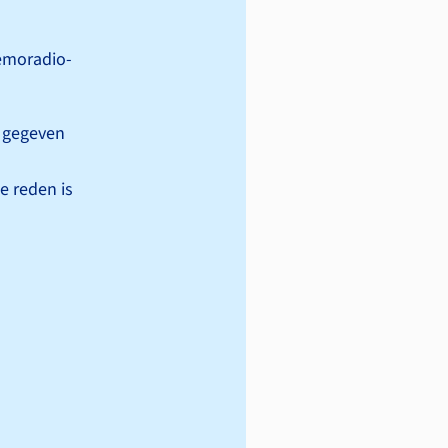
emo­radio­
e gegeven
e reden is