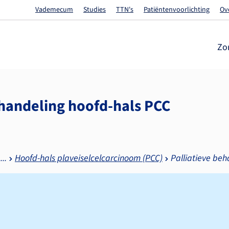
Vademecum
Studies
TTN's
Patiëntenvoorlichting
Ov
Zo
ehandeling hoofd-hals PCC
Hoofd-hals plaveiselcelcarcinoom (PCC)
Palliatieve be