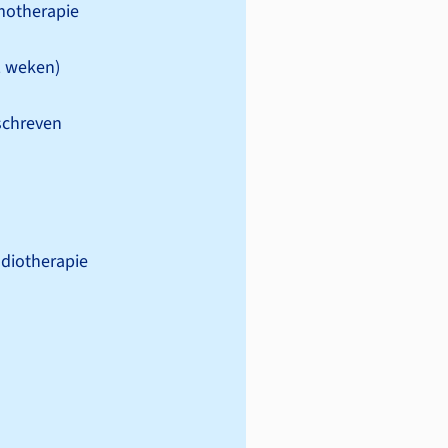
mo­therapie
2 weken)
schreven
dio­therapie