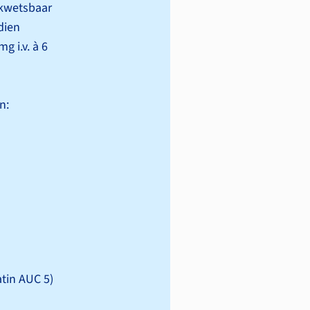
 kwetsbaar
dien
 i.v. à 6
n:
latin AUC 5)