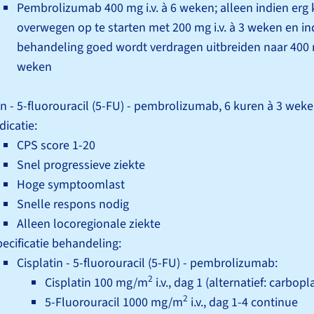
Pembrolizumab 400 mg i.v. à 6 weken; alleen indien erg
overwegen op te starten met 200 mg i.v. à 3 weken en in
behandeling goed wordt verdragen uitbreiden naar 400 mg
weken
in - 5-fluorouracil (5-FU) - pembrolizumab, 6 kuren à 3 weke
dicatie:
CPS score 1-20
Snel progressieve ziekte
Hoge symptoomlast
Snelle respons nodig
Alleen locoregionale ziekte
ecificatie behandeling:
Cisplatin - 5-fluorouracil (5-FU) - pembrolizumab:
2
Cisplatin 100 mg/m
i.v., dag 1 (alternatief: carbop
2
5-Fluorouracil 1000 mg/m
i.v., dag 1-4 continue