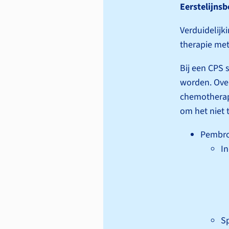
Eerstelijns
Verduidelijk
therapie met
Bij een CPS 
worden. Over
chemotherapi
om het niet 
Pembro
In
Sp