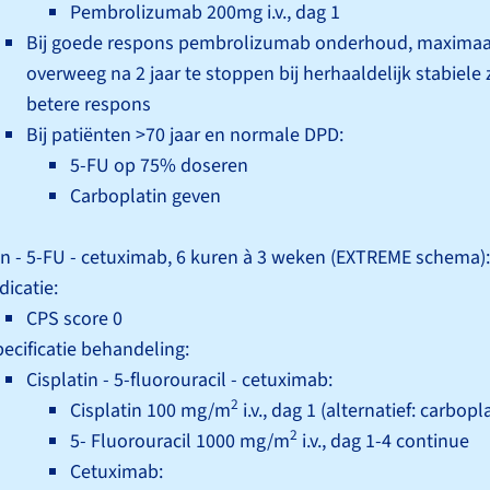
Pembrolizumab 200mg i.v., dag 1
Bij goede respons pembrolizumab onderhoud, maximaal 
overweeg na 2 jaar te stoppen bij herhaaldelijk stabiele 
betere respons
Bij patiënten >70 jaar en normale DPD:
5-FU op 75% doseren
Carboplatin geven
in - 5-FU - cetuximab, 6 kuren à 3 weken (EXTREME schema):
dicatie:
CPS score 0
ecificatie behandeling:
Cisplatin - 5-fluorouracil - cetuximab:
2
Cisplatin 100 mg/m
i.v., dag 1 (alternatief: carbop
2
5- Fluorouracil 1000 mg/m
i.v., dag 1-4 continue
Cetuximab: