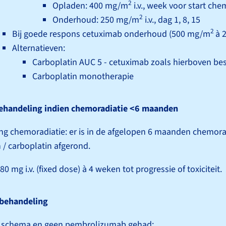
2
Opladen: 400 mg/m
i.v., week voor start che
2
Onderhoud: 250 mg/m
i.v., dag 1, 8, 15
2
Bij goede respons cetuximab onderhoud (500 mg/m
à 
Alternatieven:
Carboplatin AUC 5 - cetuximab zoals hierboven be
Carboplatin monotherapie
behandeling indien chemoradiatie <6 maanden
ing chemoradiatie: er is in de afgelopen 6 maanden chemo­ra
n / carboplatin afgerond.
 mg i.v. (fixed dose) à 4 weken tot progressie of toxiciteit.
behandeling
schema en geen pembrolizumab gehad: