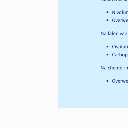
Nivolum
Overwe
Na falen va
Cisplat
Carbopl
Na chemo-i
Overwe