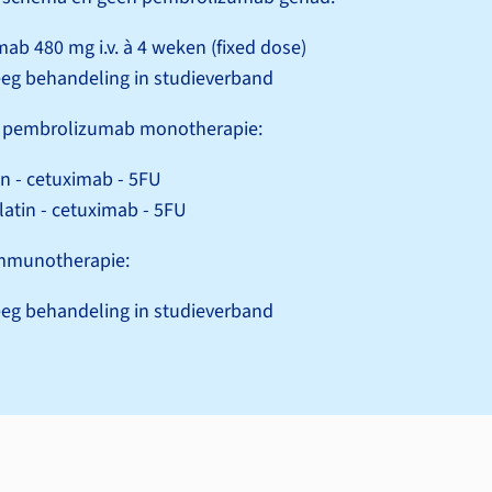
ab 480 mg i.v. à 4 weken (fixed dose)
eg behandeling in studieverband
n pembrolizumab monotherapie:
in - cetuximab - 5FU
atin - cetuximab - 5FU
mmunotherapie:
eg behandeling in studieverband