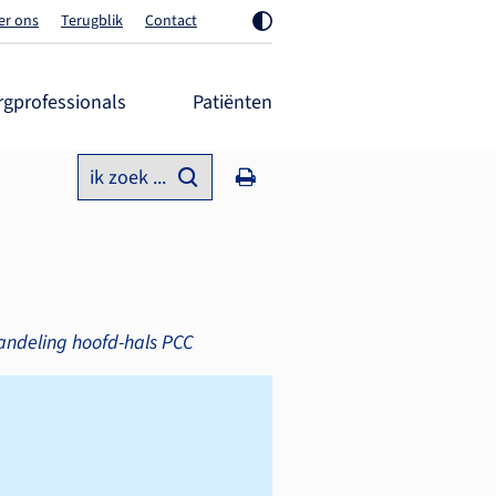
er ons
Terugblik
Contact
rgprofessionals
Patiënten
ik zoek ...
handeling hoofd-hals PCC