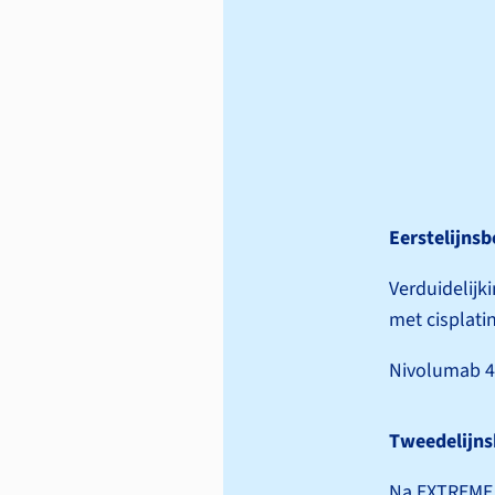
Eerstelijns
Verduidelijk
met cisplati
Nivolumab 480
Tweedelijns
Na EXTREME 