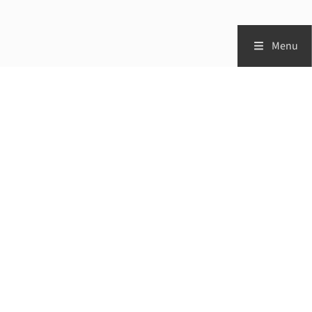
Menu
Zorgprofessionals
Patiënten
Vademecum
Studies