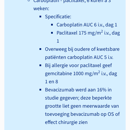
Carboplatin - paclitaxel, 6 kuren à 3
weken:
Specificatie:
Carboplatin AUC 6 i.v., dag 1
2
Paclitaxel 175 mg/m
i.v., dag
1
Overweeg bij oudere of kwetsbare
patiënten carboplatin AUC 5 i.v.
Bij allergie voor paclitaxel geef
2
gemcitabine 1000 mg/m
i.v., dag
1 en 8
Bevacizumab werd aan 16% in
studie gegeven; deze beperkte
grootte liet geen meerwaarde van
toevoeging bevacizumab op OS of
effect chirurgie zien