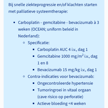
Bij snelle ziekteprogressie en/of klachten starten
met palliatieve systeem­therapie:
Carboplatin - gemcitabine - bevacizumab à 3
weken (OCEAN; uniform beleid in
Nederland):
Specificatie:
Carboplatin AUC 4 i.v., dag 1
2
Gemcitabine 1000 mg/m
i.v., dag
1 en 8
Bevacizumab 15 mg/kg i.v., dag 1
Contra-indicaties voor bevacizumab:
Ongecontroleerde hypertensie
Tumoringroei in vitaal orgaan
(cave risico op perforatie)
Actieve bloeding <4 weken