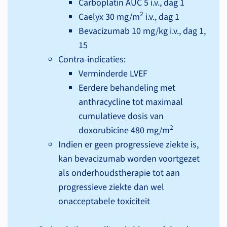
Carboplatin AUC 5 i.v., dag 1
2
Caelyx 30 mg/m
i.v., dag 1
Bevacizumab 10 mg/kg i.v., dag 1,
15
Contra-indicaties:
Verminderde LVEF
Eerdere behandeling met
anthracycline tot maximaal
cumulatieve dosis van
2
doxorubicine 480 mg/m
Indien er geen progressieve ziekte is,
kan bevacizumab worden voortgezet
als onderhouds­therapie tot aan
progressieve ziekte dan wel
onacceptabele toxiciteit