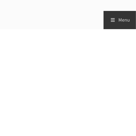
Menu
Zorgprofessionals
Patiënten
Vademecum
Studies