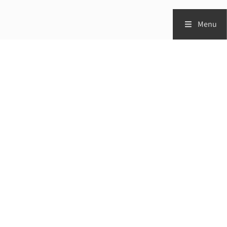
Menu
Zorgprofessionals
Patiënten
Vademecum
Studies