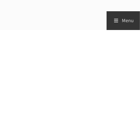
Menu
Zorgprofessionals
Patiënten
Vademecum
Studies