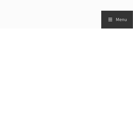
Menu
Zorgprofessionals
Patiënten
Vademecum
Studies