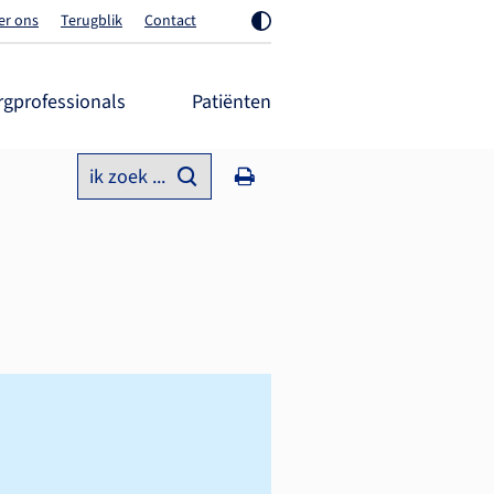
er ons
Terugblik
Contact
rgprofessionals
Patiënten
ik zoek ...