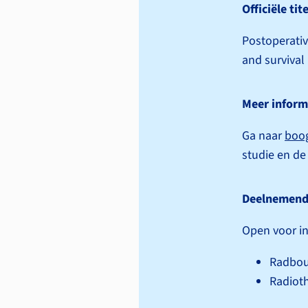
Officiële tite
Postoperative
and survival
Meer inform
Ga naar
boog
studie en de 
Deelnemend
Open voor in
Radbou
Radiot