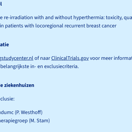
l
 re-irradiation with and without hyperthermia: toxicity, quali
 in patients with locoregional recurrent breast cancer
atie
studycenter.nl
of naar
ClinicalTrials.gov
voor meer informat
belangrijkste in- en exclusiecriteria.
e ziekenhuizen
clusie:
dumc (P. Westhoff)
herapiegroep (M. Stam)