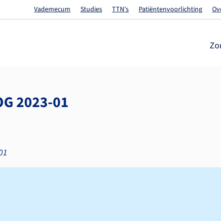
Vademecum
Studies
TTN's
Patiëntenvoorlichting
Ov
Zo
OG 2023-01
01