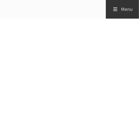
Menu
Zorgprofessionals
Patiënten
Vademecum
Studies
Volg ons op:
TTN's