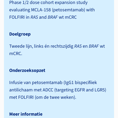
Phase 1/2 dose cohort expansion study
evaluating MCLA-158 (petosemtamab) with
FOLFIRI in
RAS
and
BRAF
wt mCRC
Doelgroep
Tweede lijn, links én rechtszijdig
RAS
en
BRAF
wt
mCRC.
Onderzoeksopzet
Infusie van petosemtamab (IgG1 bispecifiiek
antilichaam met ADCC (targeting EGFR and LGR5)
met FOLFIRI (om de twee weken).
Meer informatie