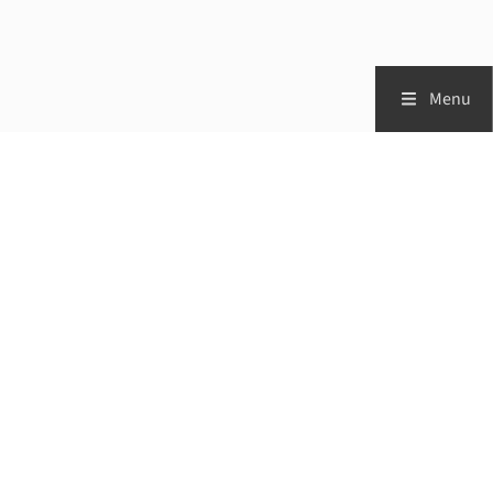
Menu
Zorgprofessionals
Patiënten
Vademecum