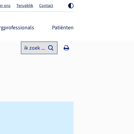
er ons
Terugblik
Contact
rgprofessionals
Patiënten
ik zoek ...