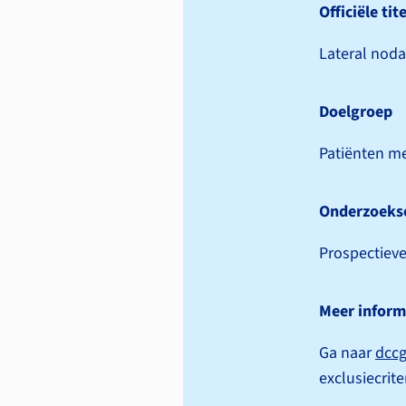
Officiële tite
Lateral noda
Doelgroep
Patiënten me
Onderzoeks
Prospectieve
Meer inform
Ga naar
dccg
exclusie­crite