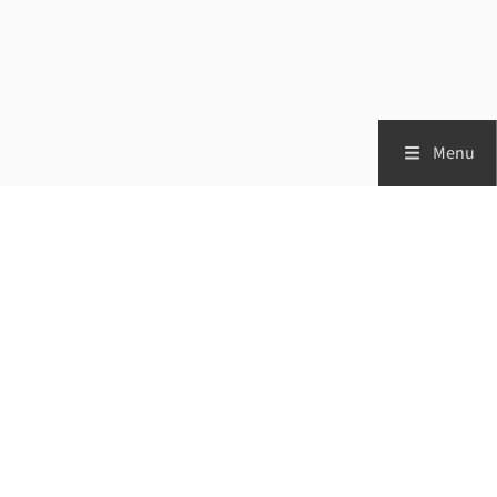
Menu
Zorgprofessionals
Patiënten