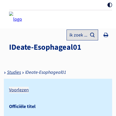
ik zoek ...
IDeate-Esophageal01
Studies
IDeate-Esophageal01
Voorlezen
Officiële titel