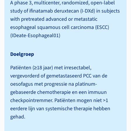
A phase 3, multicenter, randomized, open-label
study of ifinatamab deruxtecan (I-DXd) in subjects
with pretreated advanced or metastatic
esophageal squamous cell carcinoma (ESCC)
(IDeate-Esophageal01)
Doelgroep
Patiënten (≥18 jaar) met irresectabel,
vergevorderd of gemetastaseerd PCC van de
oesofagus met progressie na platinum-
gebaseerde chemotherapie en een immuun
checkpointremmer. Patiënten mogen niet >1
eerdere lijn van systemische therapie hebben
gehad.