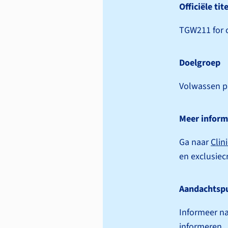
Officiële tite
TGW211 for c
Doelgroep
Volwassen p
Meer inform
Ga naar
Clin
en exclusie­cr
Aandachtsp
Informeer na
informeren.