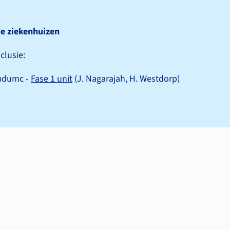
e ziekenhuizen
clusie:
udumc -
Fase 1 unit
(J. Nagarajah, H. Westdorp)