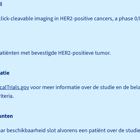
l
lick-cleavable imaging in HER2-positive cancers, a phase 0/
atiënten met bevestigde HER2-positieve tumor.
atie
icalTrials.gov
voor meer informatie over de studie en de bela
iteria.
unten
ar beschikbaarheid slot alvorens een patiënt over de studie