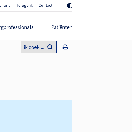
er ons
Terugblik
Contact
rgprofessionals
Patiënten
ik zoek ...