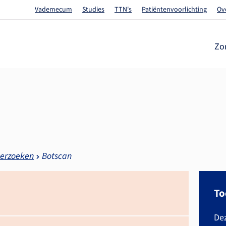
Vademecum
Studies
TTN's
Patiëntenvoorlichting
Ov
Zo
erzoeken
Botscan
To
Dez