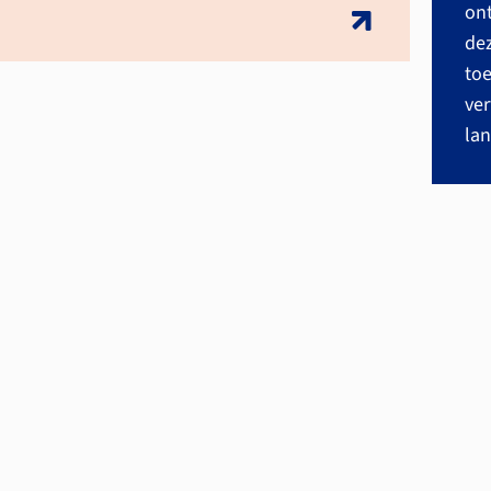
ont
dez
toe
ver
lan