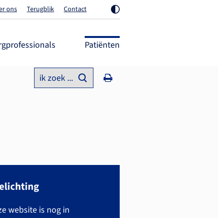
er ons
Terugblik
Contact
rgprofessionals
Patiënten
ik zoek ...
elichting
e website is nog in