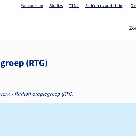
Vademecum
Studies
TTN's
Patiëntenvoorlichting
Ov
Zo
groep (RTG)
twerk
Radiotherapiegroep (RTG)