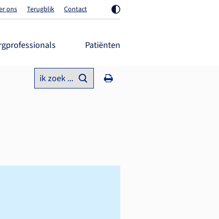
er ons
Terugblik
Contact
rgprofessionals
Patiënten
ik zoek ...