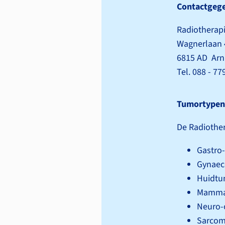
Contactgeg
Radiotherap
Wagnerlaan 
6815 AD Ar
Tel. 088 - 7
Tumortypen
De Radiothe
Gastro
Gynaec
Huidtu
Mamma
Neuro-
Sarco