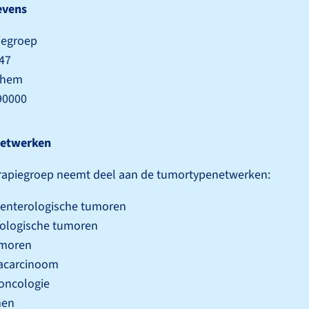
evens
iegroep
47
nhem
790000
etwerken
rapiegroep neemt deel aan de tumortype­netwerken:
-enterologische tumoren
ologische tumoren
moren
carcinoom
oncologie
men