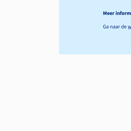
Meer inform
Ga naar de
w