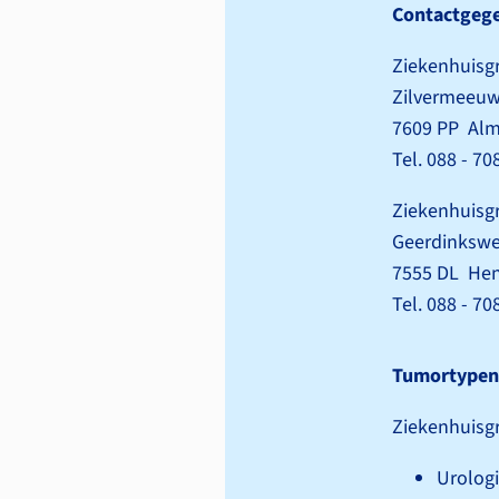
Contactgeg
Ziekenhuisgr
Zilvermeeuw
7609 PP Alm
Tel. 088 - 7
Ziekenhuisg
Geerdinkswe
7555 DL He
Tel. 088 - 7
Tumortypen
Ziekenhuisg
Urolog