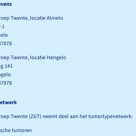
evens
oep Twente, locatie Almelo
 1
elo
087878
roep Twente, locatie Hengelo
g 141
ngelo
087878
etwerk
roep Twente (ZGT) neemt deel aan het tumortype­netwerk:
ische tumoren