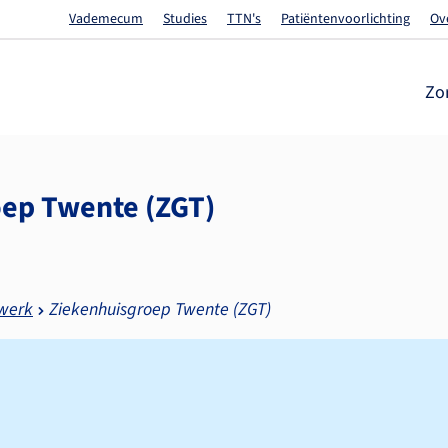
Vademecum
Studies
TTN's
Patiëntenvoorlichting
Ov
Zo
oep Twente (ZGT)
twerk
Ziekenhuisgroep Twente (ZGT)