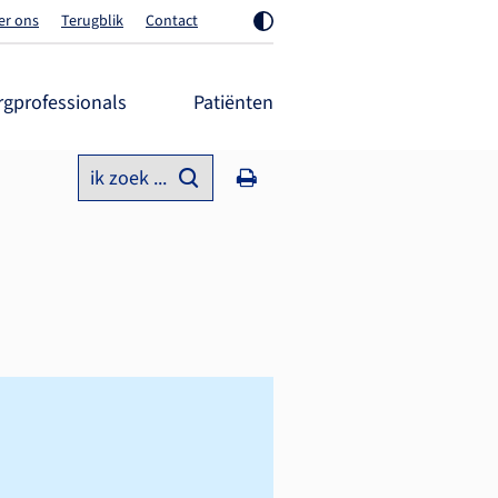
er ons
Terugblik
Contact
rgprofessionals
Patiënten
ik zoek ...