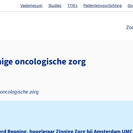
Vademecum
Studies
TTN's
Patiëntenvoorlichting
Ov
Zo
nige oncologische zorg
 oncologische zorg
joerd Repping, hoogleraar Zinnige Zorg bij Amsterdam UMC