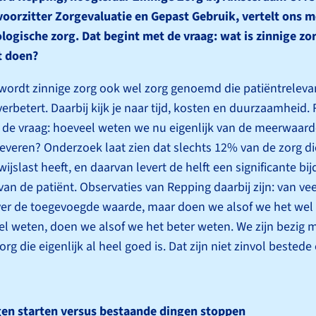
orzitter Zorg­evaluatie en Gepast Gebruik, vertelt ons m
logische zorg. Dat begint met de vraag: wat is zinnige zo
t doen?
 wordt zinnige zorg ook wel zorg genoemd die patiënt­releva
erbetert. Daarbij kijk je naar tijd, kosten en duurzaamheid.
 de vraag: hoeveel weten we nu eigenlijk van de meerwaard
leveren? Onderzoek laat zien dat slechts 12% van de zorg d
ijslast heeft, en daarvan levert de helft een significante bi
an de patiënt. Observaties van Repping daarbij zijn: van ve
ver de toegevoegde waarde, maar doen we alsof we het wel
el weten, doen we alsof we het beter weten. We zijn bezig m
g die eigenlijk al heel goed is. Dat zijn niet zinvol bestede
en starten versus bestaande dingen stoppen