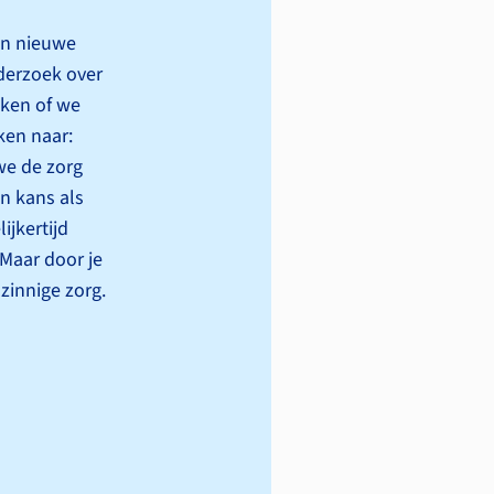
an nieuwe
derzoek over
jken of we
ken naar:
we de zorg
n kans als
jkertijd
Maar door je
zinnige zorg.