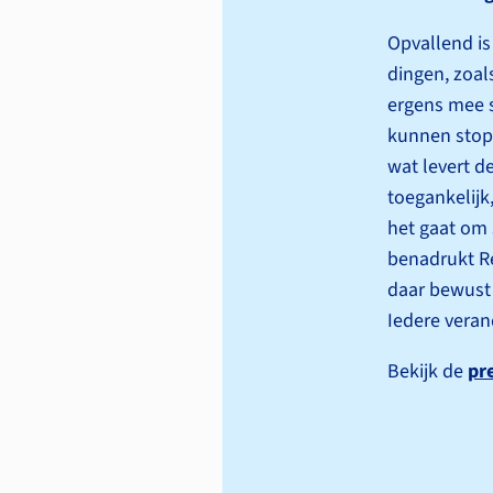
Opvallend is
dingen, zoal
ergens mee 
kunnen stopp
wat levert d
toegankelijk
het gaat om 
benadrukt Re
daar bewust 
Iedere veran
Bekijk de
pr