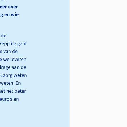
eer over
rg en wie
nte
 Repping gaat
e van de
ie we leveren
jdrage aan de
el zorg weten
 weten. En
et het beter
 euro’s en