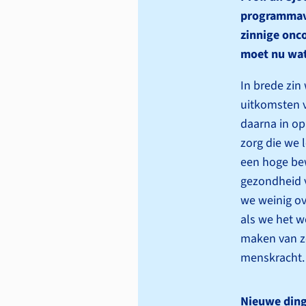
programma­vo
zinnige onco
moet nu wa
In brede zin
uitkomsten v
daarna in op
zorg die we 
een hoge bew
gezondheid v
we weinig o
als we het w
maken van zor
menskracht.
Nieuwe ding