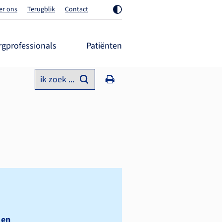
er ons
Terugblik
Contact
rgprofessionals
Patiënten
ik zoek ...
 en