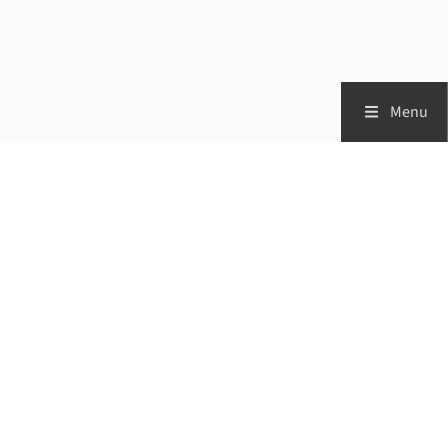
Menu
Zorgprofessionals
Patiënten