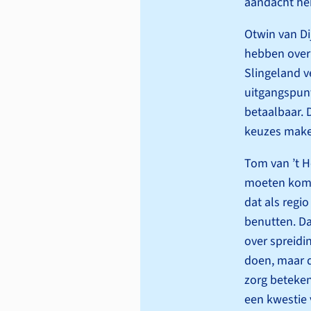
aandacht heb
Otwin van Di
hebben over 
Slingeland v
uitgangs­pun
betaalbaar. 
keuzes make
Tom van ’t H
moeten kome
dat als regi
benutten. Da
over spreidi
doen, maar d
zorg beteken
een kwestie 