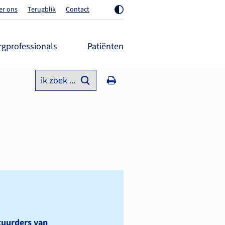
er ons
Terugblik
Contact
rgprofessionals
Patiënten
ik zoek ...
tuurders van