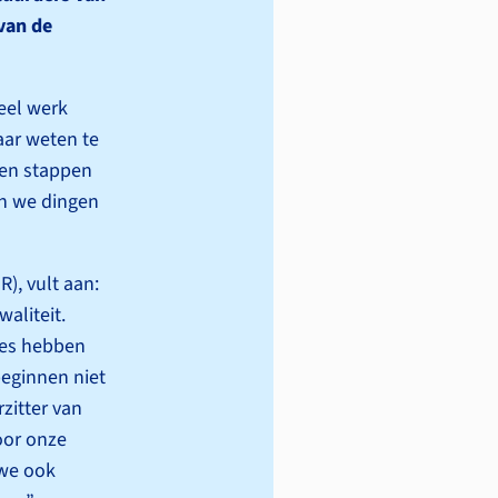
van de
eel werk
aar weten te
sen stappen
n we dingen
), vult aan:
waliteit.
hes hebben
eginnen niet
rzitter van
oor onze
 we ook