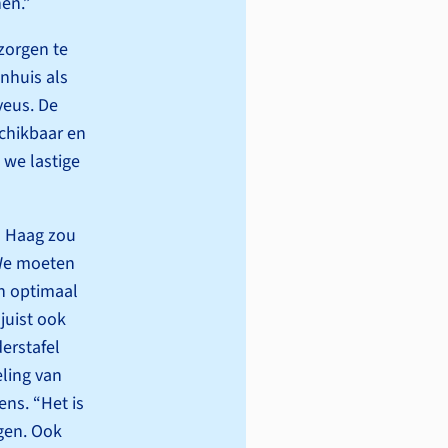
en.”
 zorgen te
nhuis als
veus. De
schikbaar en
we lastige
en Haag zou
We moeten
en optimaal
juist ook
ers­tafel
ling van
ens. “Het is
gen. Ook