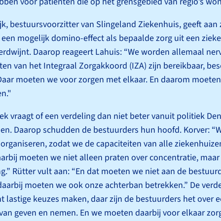
ben voor patiënten die op het grensgebied van regio’s won
jk, bestuurs­voorzitter van Slingeland Ziekenhuis, geeft aan
een mogelijk domino-effect als bepaalde zorg uit een zieke
erdwijnt. Daarop reageert Lahuis: “We worden allemaal ner
ten van het Integraal Zorgakkoord (IZA) zijn bereikbaar, be
Daar moeten we voor zorgen met elkaar. En daarom moeten 
n."
ek vraagt of een verdeling dan niet beter vanuit politiek D
n. Daarop schudden de bestuurders hun hoofd. Korver: “
o organiseren, zodat we de capaciteiten van alle zieken­huiz
arbij moeten we niet alleen praten over concentratie, maar 
ng.” Rütter vult aan: “En dat moeten we niet aan de bestuurd
aarbij moeten we ook onze achterban betrekken.” De verde
t lastige keuzes maken, daar zijn de bestuurders het over e
van geven en nemen. En we moeten daarbij voor elkaar zor