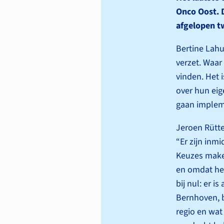
Onco Oost. 
afgelopen tw
Bertine Lahu
verzet. Waar
vinden. Het 
over hun ei
gaan impleme
Jeroen Rütte
“Er zijn inmi
Keuzes maken
en omdat het
bij nul: er i
Bernhoven, b
regio en wat