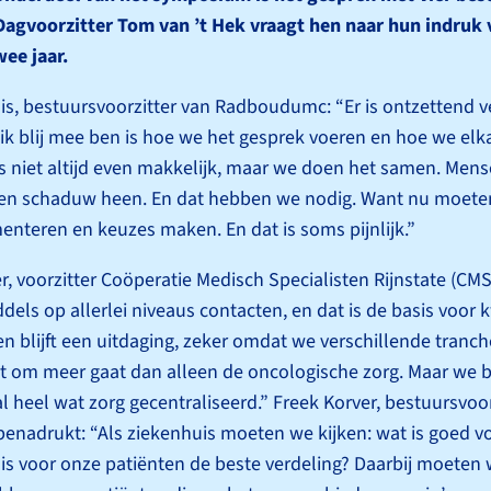
Dagvoorzitter Tom van ’t Hek vraagt hen naar hun indruk 
ee jaar.
is, bestuurs­voorzitter van Radboudumc: “Er is ontzettend v
 ik blij mee ben is hoe we het gesprek voeren en hoe we elk
is niet altijd even makkelijk, maar we doen het samen. Men
gen schaduw heen. En dat hebben we nodig. Want nu moete
n­teren en keuzes maken. En dat is soms pijnlijk.”
r, voorzitter Coöperatie Medisch Specialisten Rijnstate (CMSR
ddels op allerlei niveaus contacten, en dat is de basis voor k
 blijft een uitdaging, zeker omdat we verschillende tranc
 om meer gaat dan alleen de oncologische zorg. Maar we b
s al heel wat zorg gecentraliseerd.” Freek Korver, bestuurs­voo
enadrukt: “Als ziekenhuis moeten we kijken: wat is goed v
 is voor onze patiënten de beste verdeling? Daarbij moeten