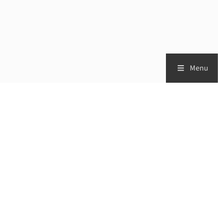
Menu
Zorgprofessionals
Patiënten